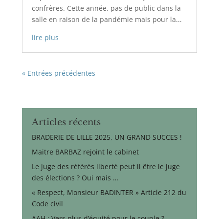
confrères. Cette année, pas de public dans la
salle en raison de la pandémie mais pour la...
lire plus
« Entrées précédentes
Articles récents
BRADERIE DE LILLE 2025, UN GRAND SUCCES !
Maitre BARBAZ rejoint le cabinet
Le juge des référés liberté peut il être le juge
des élections ? Oui mais …
« Respect, Monsieur BADINTER » Article 212 du
Code civil
AAH : Vers plus d’équité pour le couple ?