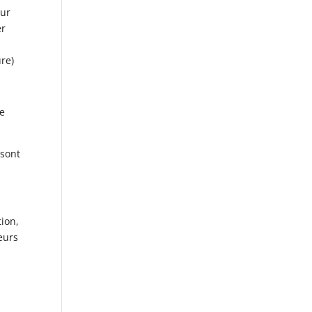
our
er
ure)
se
 sont
tion,
eurs