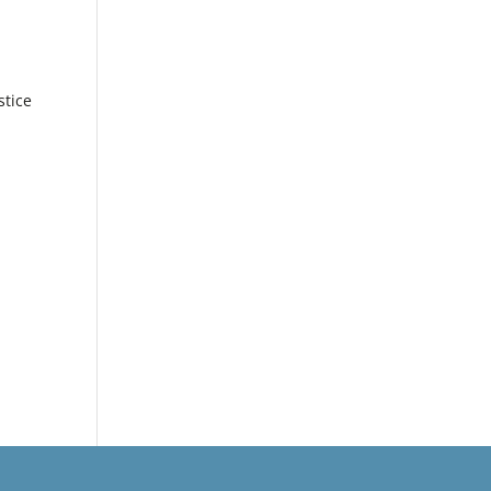
.
stice